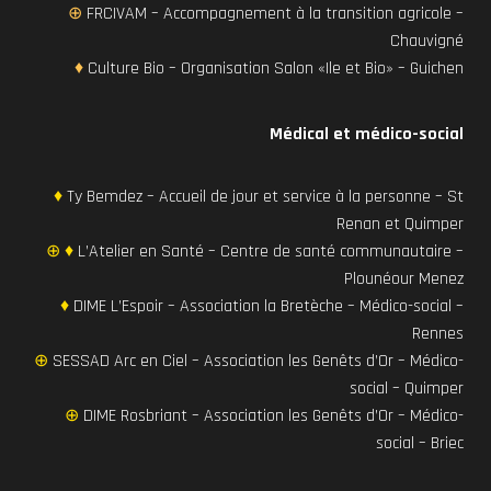
⊕
FRCIVAM – Accompagnement à la transition agricole –
Chauvigné
♦
Culture Bio – Organisation Salon «Ile et Bio» – Guichen
Médical et médico-social
♦
Ty Bemdez – Accueil de jour et service à la personne – St
Renan et Quimper
⊕ ♦
L’Atelier en Santé – Centre de santé communautaire –
Plounéour Menez
♦
DIME L’Espoir – Association la Bretèche – Médico-social –
Rennes
⊕
SESSAD Arc en Ciel – Association les Genêts d’Or – Médico-
social – Quimper
⊕
DIME Rosbriant – Association les Genêts d’Or – Médico-
social – Briec