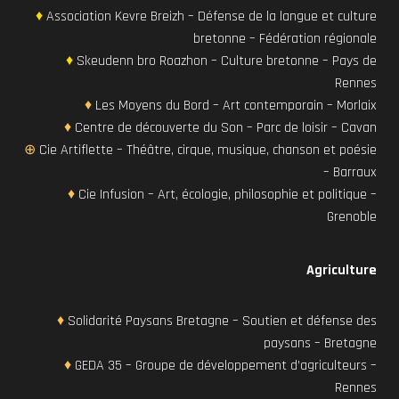
♦
Association Kevre Breizh – Défense de la langue et culture
bretonne – Fédération régionale
♦
Skeudenn bro Roazhon – Culture bretonne – Pays de
Rennes
♦
Les Moyens du Bord – Art contemporain – Morlaix
♦
Centre de découverte du Son – Parc de loisir – Cavan
⊕
Cie Artiflette – Théâtre, cirque, musique, chanson et poésie
– Barraux
♦
Cie Infusion – Art, écologie, philosophie et politique –
Grenoble
Agriculture
♦
Solidarité Paysans Bretagne – Soutien et défense des
paysans – Bretagne
♦
GEDA 35 – Groupe de
développement d’agriculteurs –
Rennes