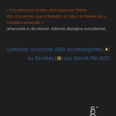
« Si tu viens pour m’aider, alors passe ton chemin.
Mais si tu penses que ta libération est liée à la mienne, alors
travaillons ensemble ! »
(empruntée à Lilla Watson, militante aborigène australienne)
Quelques structures déjà accompagnées (
♦
)
ou formées (
⊕
) par Benoît PALACCI