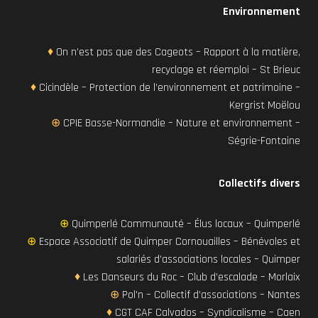
Environnement
♦
On n’est pas que des Cageots – Rapport à la matière,
recyclage et réemploi – St Brieuc
♦
Cicindèle – Protection de l’environnement et patrimoine –
Kergrist Moëlou
⊕
CPIE Basse-Normandie – Nature et environnement –
Ségrie-Fontaine
Collectifs divers
⊕
Quimperlé Communauté – Élus locaux – Quimperlé
⊕
Espace Associatif de Quimper Cornouailles – Bénévoles et
salariés d’associations locales – Quimper
♦
Les Danseurs du Roc – Club d’escalade – Morlaix
⊕
Pol’n – Collectif d’associations – Nantes
♦
CGT CAF Calvados – Syndicalisme – Caen