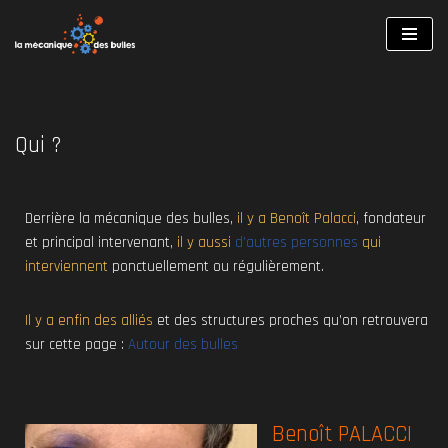
Aller
au
contenu
Qui ?
Derrière la mécanique des bulles,
il y a Benoît Palacci
, fondateur
et principal intervenant,
il y aussi
d’autres personnes
qui
interviennent
ponctuellement ou régulièrement
.
Il y a enfin des alliés
et des structures proches qu’on retrouvera
sur cette page :
Autour des bulles
Benoît PALACCI