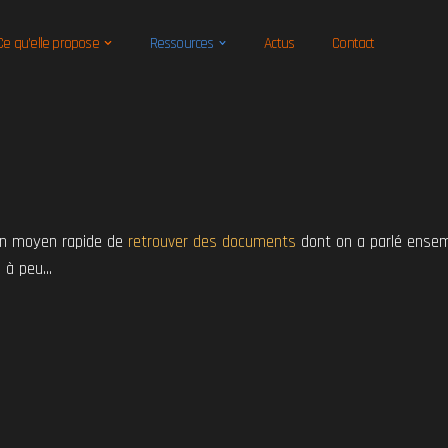
Ce qu’elle propose
Ressources
Actus
Contact
un moyen rapide de
retrouver des documents
dont on a parlé ense
u à peu…